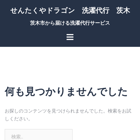
コ
せんたくやドラゴン 洗濯代行 茨木
ン
テ
茨木市から届ける洗濯代行サービス
ン
ツ
へ
ス
キ
ッ
プ
何も見つかりませんでした
お探しのコンテンツを見つけられませんでした。検索をお試
しください。
検